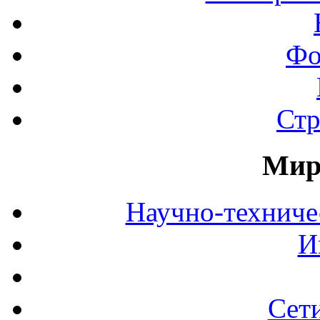
Фо
Стр
Мир
Научно-технич
И
Сет