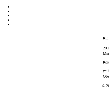
КО
20.
Мы 
Кон
ул.
Обн
© 2