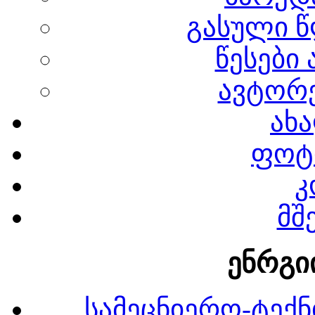
გასული წ
წესები
ავტორე
ახა
ფოტ
კ
მშ
ენრგი
სამეცნიერო-ტექნ