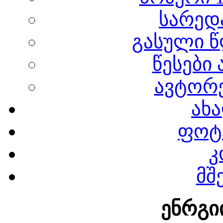
სარედ
გასული წ
წესები
ავტორე
ახა
ფოტ
კ
მშ
ენრგი