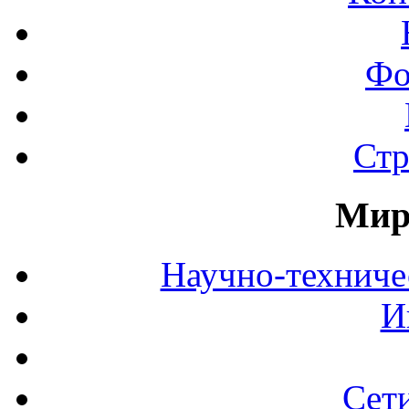
Фо
Стр
Мир
Научно-технич
И
Сет