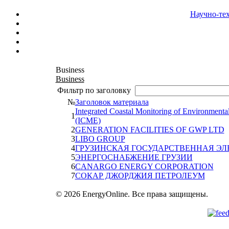
Научно-те
Business
Business
Фильтр по заголовку
№
Заголовок материала
Integrated Coastal Monitoring of Environmental
1
(ICME)
2
GENERATION FACILITIES OF GWP LTD
3
LIBO GROUP
4
ГРУЗИНСКАЯ ГОСУДАРСТВЕННАЯ ЭЛЕ
5
ЭНЕРГОСНАБЖЕНИЕ ГРУЗИИ
6
CANARGO ENERGY CORPORATION
7
СОКАР ДЖОРДЖИЯ ПЕТРОЛЕУМ
© 2026 EnergyOnline. Все права защищены.