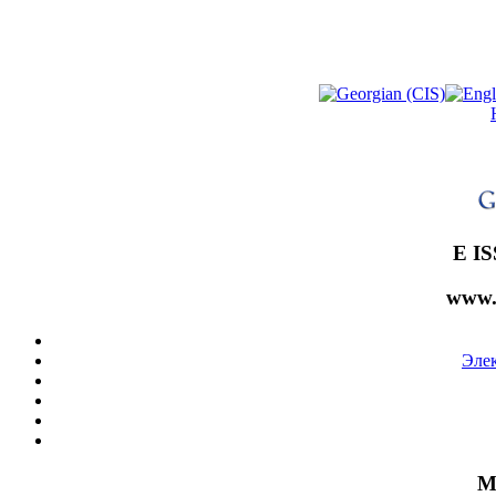
E IS
www.
Эле
М